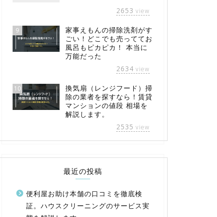
2653
view
家事えもんの掃除洗剤がす
9
ごい！どこでも売っててお
風呂もピカピカ！ 本当に
万能だった
2634
view
換気扇（レンジフード）掃
10
除の業者を探すなら！賃貸
マンションの値段 相場を
解説します。
2535
view
最近の投稿
便利屋お助け本舗の口コミを徹底検
証。ハウスクリーニングのサービス実