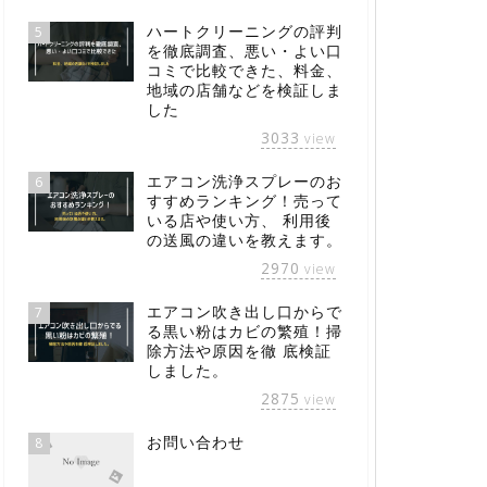
ハートクリーニングの評判
5
を徹底調査、悪い・よい口
コミで比較できた、料金、
地域の店舗などを検証しま
した
3033
view
エアコン洗浄スプレーのお
6
すすめランキング！売って
いる店や使い方、 利用後
の送風の違いを教えます。
2970
view
エアコン吹き出し口からで
7
る黒い粉はカビの繁殖！掃
除方法や原因を徹 底検証
しました。
2875
view
お問い合わせ
8