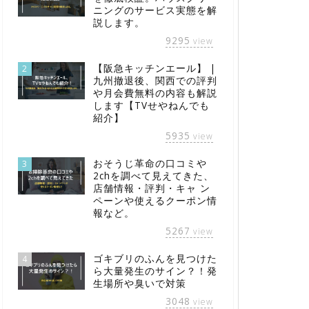
ニングのサービス実態を解
説します。
9295
view
【阪急キッチンエール】 |
2
九州撤退後、関西での評判
や月会費無料の内容も解説
します【TVせやねんでも
紹介】
5935
view
おそうじ革命の口コミや
3
2chを調べて見えてきた、
店舗情報・評判・キャ ン
ペーンや使えるクーポン情
報など。
5267
view
ゴキブリのふんを見つけた
4
ら大量発生のサイン？！発
生場所や臭いで対策
3048
view