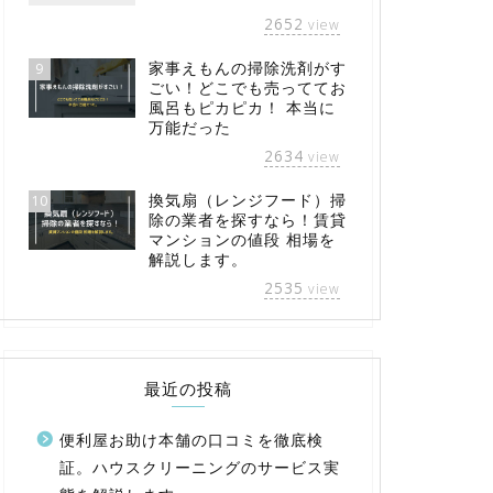
2652
view
家事えもんの掃除洗剤がす
9
ごい！どこでも売っててお
風呂もピカピカ！ 本当に
万能だった
2634
view
換気扇（レンジフード）掃
10
除の業者を探すなら！賃貸
マンションの値段 相場を
解説します。
2535
view
最近の投稿
便利屋お助け本舗の口コミを徹底検
証。ハウスクリーニングのサービス実