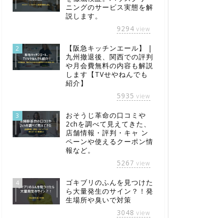
ニングのサービス実態を解
説します。
9294
view
【阪急キッチンエール】 |
2
九州撤退後、関西での評判
や月会費無料の内容も解説
します【TVせやねんでも
紹介】
5935
view
おそうじ革命の口コミや
3
2chを調べて見えてきた、
店舗情報・評判・キャ ン
ペーンや使えるクーポン情
報など。
5267
view
ゴキブリのふんを見つけた
4
ら大量発生のサイン？！発
生場所や臭いで対策
3048
view