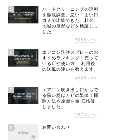
ハートクリーニングの評判
5
を徹底調査、悪い・よい口
コミで比較できた、料金、
地域の店舗などを検証しま
した
3033
view
エアコン洗浄スプレーのお
6
すすめランキング！売って
いる店や使い方、 利用後
の送風の違いを教えます。
2969
view
エアコン吹き出し口からで
7
る黒い粉はカビの繁殖！掃
除方法や原因を徹 底検証
しました。
2875
view
お問い合わせ
8