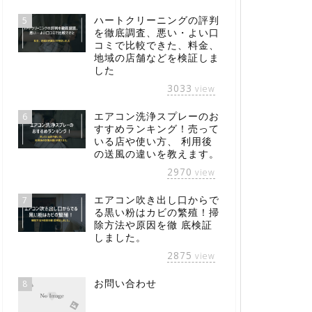
ハートクリーニングの評判
5
を徹底調査、悪い・よい口
コミで比較できた、料金、
地域の店舗などを検証しま
した
3033
view
エアコン洗浄スプレーのお
6
すすめランキング！売って
いる店や使い方、 利用後
の送風の違いを教えます。
2970
view
エアコン吹き出し口からで
7
る黒い粉はカビの繁殖！掃
除方法や原因を徹 底検証
しました。
2875
view
お問い合わせ
8