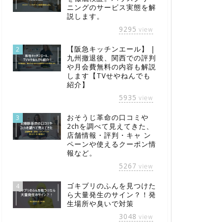
ニングのサービス実態を解
説します。
9295
view
【阪急キッチンエール】 |
2
九州撤退後、関西での評判
や月会費無料の内容も解説
します【TVせやねんでも
紹介】
5935
view
おそうじ革命の口コミや
3
2chを調べて見えてきた、
店舗情報・評判・キャ ン
ペーンや使えるクーポン情
報など。
5267
view
ゴキブリのふんを見つけた
4
ら大量発生のサイン？！発
生場所や臭いで対策
3048
view