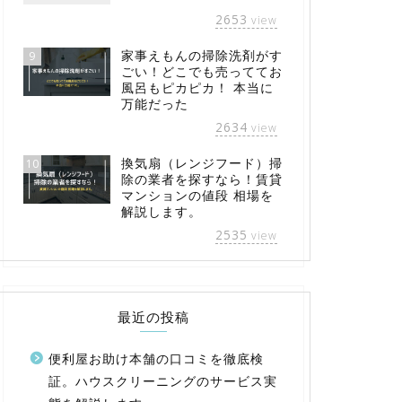
2653
view
家事えもんの掃除洗剤がす
9
ごい！どこでも売っててお
風呂もピカピカ！ 本当に
万能だった
2634
view
換気扇（レンジフード）掃
10
除の業者を探すなら！賃貸
マンションの値段 相場を
解説します。
2535
view
最近の投稿
便利屋お助け本舗の口コミを徹底検
証。ハウスクリーニングのサービス実