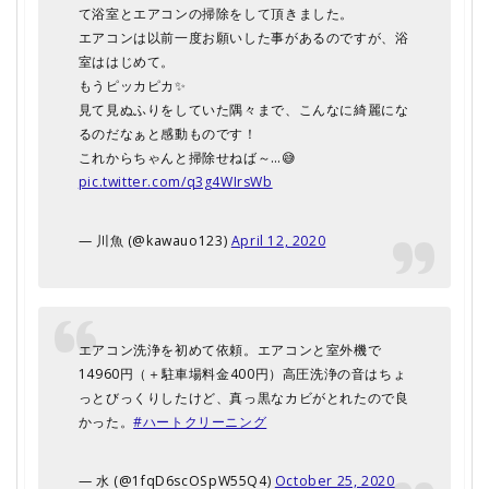
て浴室とエアコンの掃除をして頂きました。
エアコンは以前一度お願いした事があるのですが、浴
室ははじめて。
もうピッカピカ✨
見て見ぬふりをしていた隅々まで、こんなに綺麗にな
るのだなぁと感動ものです！
これからちゃんと掃除せねば～…😅
pic.twitter.com/q3g4WIrsWb
— 川魚 (@kawauo123)
April 12, 2020
エアコン洗浄を初めて依頼。エアコンと室外機で
14960円（＋駐車場料金400円）高圧洗浄の音はちょ
っとびっくりしたけど、真っ黒なカビがとれたので良
かった。
#ハートクリーニング
— 水 (@1fqD6scOSpW55Q4)
October 25, 2020